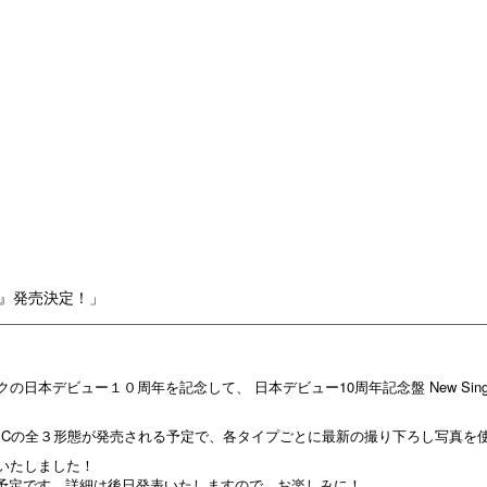
 X』発売決定！」
ビュー１０周年を記念して、 日本デビュー10周年記念盤 New Single『TH
TYPE Cの全３形態が発売される予定で、各タイプごとに最新の撮り下ろし写真
いたしました！
れる予定です。詳細は後日発表いたしますので、お楽しみに！