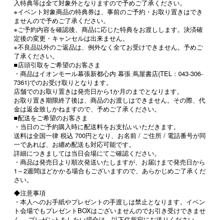
入特典等は全て対象外となりますので予めご了承ください。
※イベント対象商品の特典券は、事前のご予約・お取り置きはでき
ませんので予めご了承ください。
※ご予約内容を確認後、商品に応じた特典をお渡しします。決済確
定後の変更・キャンセルは出来ません。
※不良品以外のご返品は、例外なく全てお受けできません。予めご
了承ください。
■店頭引取をご希望のお客さま
・商品はイオンモール幕張新都心内 幕張 蔦屋書店(TEL：043-306-
7361)でのお受け取りとなります。
店舗でのお取り置きは発売日から1か月のまでとなります。
お取り置き期限終了後は、商品のお渡しはできません。その際、代
金は返金致しかねますので、予めご了承ください。
■配送をご希望のお客さま
・当日のご予約購入時に配送料をお支払いいただきます。
送料は全国一律 税込 700円となり、お名前 / ご住所 / 電話番号が同
一であれば、お纏め配送も対応可能です。
詳細につきましては当日会場にてご確認ください。
・商品は発売日より順次発送いたしますが、お届けまで発売日から
1～2週間ほどかかる場合もございますので、あらかじめご了承くだ
さい。
◆注意事項
・本人へのお手紙やプレゼントの手渡しは禁止となります。イベン
ト会場でもプレゼントBOXはございませんのでお引き受けできませ
ん。 プレゼントをしたい場合は、以下住所宛にお送りください。