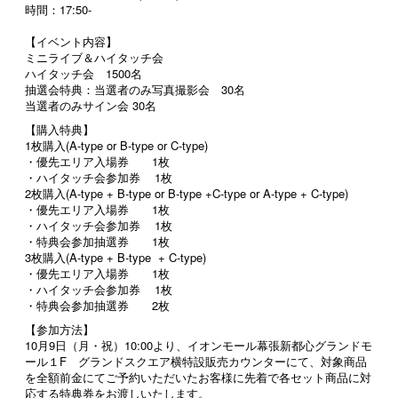
時間：17:50-
【イベント内容】
ミニライブ＆ハイタッチ会
ハイタッチ会 1500名
抽選会特典：当選者のみ写真撮影会 30名
当選者のみサイン会 30名
【購入特典】
1枚購入(A-type or B-type or C-type)
・優先エリア入場券 1枚
・ハイタッチ会参加券 1枚
2枚購入(A-type + B-type or B-type +C-type or A-type + C-type)
・優先エリア入場券 1枚
・ハイタッチ会参加券 1枚
・特典会参加抽選券 1枚
3枚購入(A-type + B-type + C-type)
・優先エリア入場券 1枚
・ハイタッチ会参加券 1枚
・特典会参加抽選券 2枚
【参加方法】
10月9日（月・祝）10:00より、イオンモール幕張新都心グランドモ
ール１F グランドスクエア横特設販売カウンターにて、対象商品
を全額前金にてご予約いただいたお客様に先着で各セット商品に対
応する特典券をお渡しいたします。