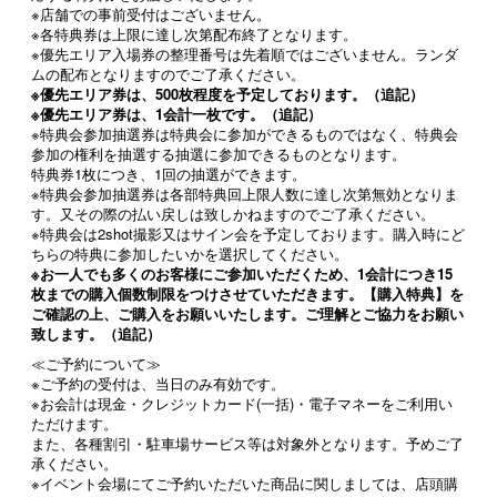
※店舗での事前受付はございません。
※各特典券は上限に達し次第配布終了となります。
※優先エリア入場券の整理番号は先着順ではございません。ランダ
ムの配布となりますのでご了承ください。
※優先エリア券は、500枚程度を予定しております。
（追記）
※優先エリア券は、1会計一枚です。
（追記）
※特典会参加抽選券は特典会に参加ができるものではなく、特典会
参加の権利を抽選する抽選に参加できるものとなります。
特典券1枚につき、1回の抽選ができます。
※特典会参加抽選券は各部特典回上限人数に達し次第無効となりま
す。又その際の払い戻しは致しかねますのでご了承ください。
※特典会は2shot撮影又はサイン会を予定しております。購入時にど
ちらの特典に参加したいかを選択してください。
※お一人でも多くのお客様にご参加いただくため、1会計につき15
枚までの購入個数制限をつけさせていただきます。【購入特典】を
ご確認の上、ご購入をお願いいたします。ご理解とご協力をお願い
致します。
（追記）
≪ご予約について≫
※ご予約の受付は、当日のみ有効です。
※お会計は現金・クレジットカード(一括)・電子マネーをご利用い
ただけます。
また、各種割引・駐車場サービス等は対象外となります。予めご了
承ください。
※イベント会場にてご予約いただいた商品に関しましては、店頭購