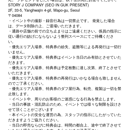
STORY J COMPANY (SEO IN GUK PRESENT)
2F, 33-5, Yanghwajin 4-gil, Mapo-gu, Seoul
〒04084
・イベント中の撮影・録音行為は一切禁止です。 発覚した場合
は、データ削除の上、ご退場いただきます。
・通路や店舗の前での立ち止まりはご遠慮ください。係員の指示に
従い通行の妨げにならないよう整列スペースにてご待機くださ
い。
・優先エリア入場券、特典券の紛失、盗難等による再発行は一切行
いません。
・優先エリア入場券、特典券はイベント当日のみ有効とさせていた
だきます。
・優先エリア入場券、特典券は予定枚数に達し次第、終了とさせて
いただきます。
・優先エリア入場券、特典券の再発行はいかなる場合も致しません
のでご了承ください。
・優先エリア入場券、特典券のダフ屋行為、転売、複製は一切を禁
止致します。
・イベント中、周りのお客様のご迷惑になる行為を禁止します。
・当日の事故・混乱防止のため、イベントでは様々な制限を設けさ
せて頂くことがございます
・本イベントの安全な運営の為、スタッフの指示にしたがっていた
だきますようご協力ください。
・当日の即売ならびに特典会は、時間の都合上、途中で終了させて