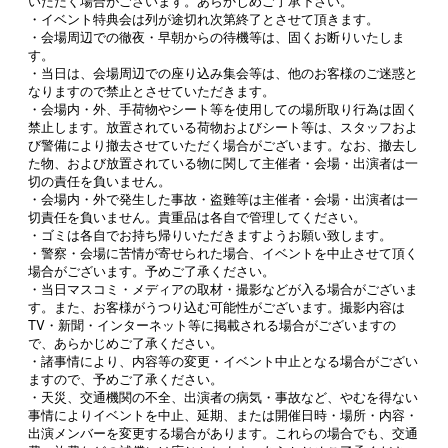
いただく場合がございます。あらかじめご了承下さい。
・イベント特典会は列が途切れ次第終了とさせて頂きます。
・会場周辺での徹夜・早朝からの待機等は、固くお断りいたしま
す。
・当日は、会場周辺での座り込み集会等は、他のお客様のご迷惑と
なりますので禁止とさせていただきます。
・会場内・外、手荷物やシート等を使用しての場所取り行為は固く
禁止します。放置されている荷物およびシート等は、スタッフおよ
び警備により撤去させていただく場合がございます。なお、撤去し
た物、および放置されている物に関して主催者・会場・出演者は一
切の責任を負いません。
・会場内・外で発生した事故・盗難等は主催者・会場・出演者は一
切責任を負いません。貴重品は各自で管理してください。
・ゴミは各自でお持ち帰りいただきますようお願い致します。
・警察・会場に苦情が寄せられた場合、イベントを中止させて頂く
場合がございます。予めご了承ください。
・当日マスコミ・メディアの取材・撮影などが入る場合がございま
す。また、お客様がうつり込む可能性がございます。撮影内容は
TV・新聞・インターネット等に掲載される場合がございますの
で、あらかじめご了承ください。
・諸事情により、内容等の変更・イベント中止となる場合がござい
ますので、予めご了承ください。
・天災、交通機関の不全、出演者の病気・事故など、やむを得ない
事情によりイベントを中止、延期、または開催日時・場所・内容・
出演メンバーを変更する場合があります。これらの場合でも、交通